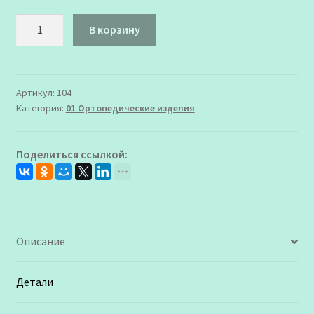
Количество
В корзину
товара
104
BRAUS
Стельки
Артикул:
104
Категория:
01 Ортопедические изделия
Relax
Super
Active
Поделиться ссылкой:
р.35-
41
Описание
Детали