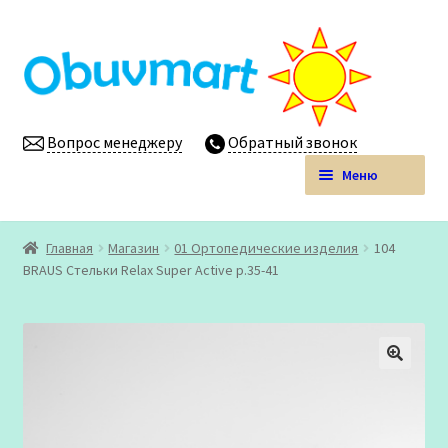
Перейти
Перейти
к
к
навигации
содержимому
Вопрос менеджеру
Обратный звонок
Меню
Obuvmart.pro | Детская обувь мелким оптом
Главная
Магазин
01 Ортопедические изделия
104
Развер
BRAUS Стельки Relax Super Active р.35-41
Магазин
вложен
меню
Личный кабинет
🔍