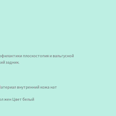
офилактики плоскостопия и вальгусной
ий задник.
Материал внутренний кожа нат
ол жен Цвет белый