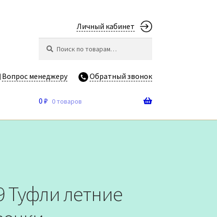
Личный кабинет
Искать:
Поиск
Вопрос менеджеру
Обратный звонок
0
₽
0 товаров
9 Туфли летние