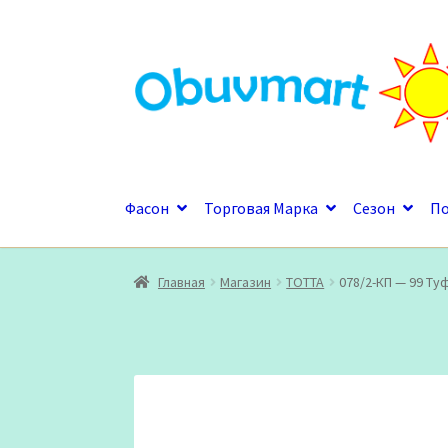
Перейти
Перейти
к
к
навигации
содержимому
Фасон
Торговая Марка
Сезон
П
Главная
Магазин
ТОТТА
078/2-КП — 99 Ту