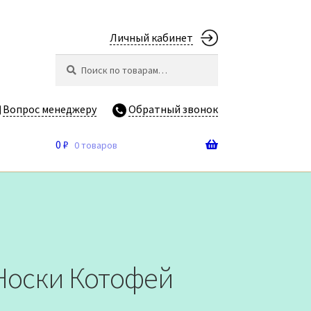
Личный кабинет
Искать:
Поиск
Вопрос менеджеру
Обратный звонок
0
₽
0 товаров
 Носки Котофей