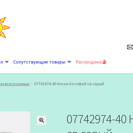
ол
Сопутствующие товары
Распродажа
ки всесезонные
07742974-40 Носки Котофей св.серый
07742974-40
🔍