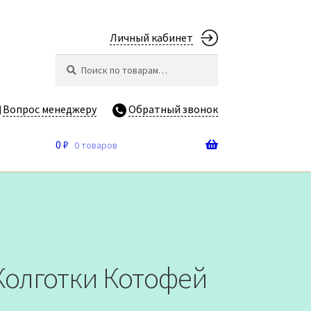
Личный кабинет
Искать:
Поиск
Вопрос менеджеру
Обратный звонок
0
₽
0 товаров
 Колготки Котофей