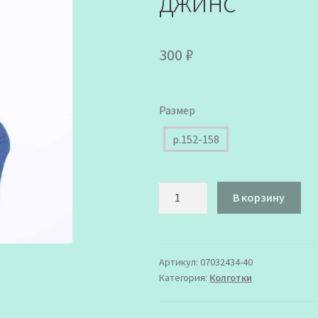
джинс
300
₽
Размер
р.152-158
Количество
В корзину
товара
07032434-
40
Колготки
Артикул:
07032434-40
Категория:
Колготки
Котофей
джинс