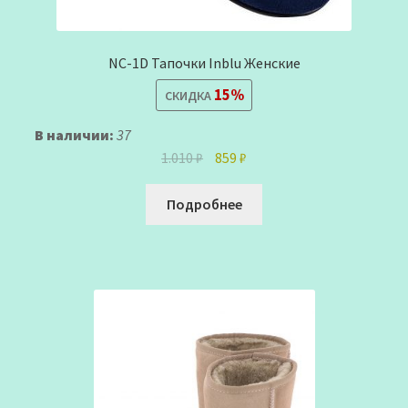
NC-1D Тапочки Inblu Женские
15%
СКИДКА
В наличии:
37
Первоначальная
Текущая
1.010
₽
859
₽
цена
цена:
составляла
859 ₽.
Подробнее
1.010 ₽.