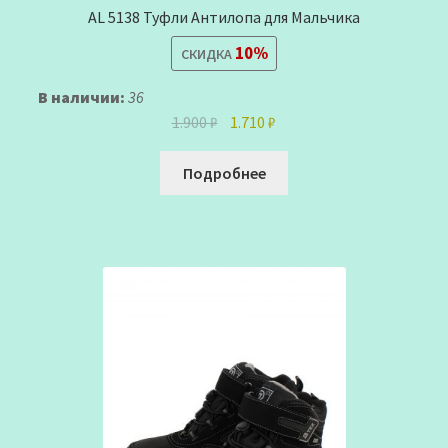
AL 5138 Туфли Антилопа для Мальчика
10%
СКИДКА
В наличии:
36
Первоначальная
Текущая
1.900
₽
1.710
₽
цена
цена:
составляла
1.710 ₽.
Подробнее
1.900 ₽.