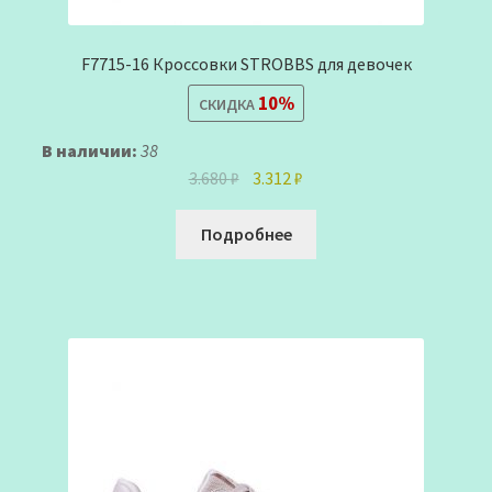
F7715-16 Кроссовки STROBBS для девочек
10%
СКИДКА
В наличии:
38
Первоначальная
Текущая
3.680
₽
3.312
₽
цена
цена:
составляла
3.312 ₽.
Подробнее
3.680 ₽.