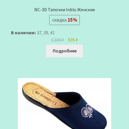
NC-3D Тапочки Inblu Женские
15%
СКИДКА
В наличии:
37, 39, 41
Первоначальная
Текущая
1.100
₽
935
₽
цена
цена:
Подробнее
составляла
935 ₽.
1.100 ₽.