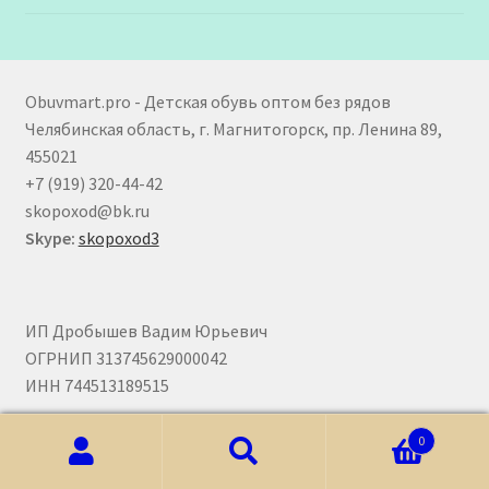
Obuvmart.pro - Детская обувь оптом без рядов
Челябинская область, г. Магнитогорск, пр. Ленина 89,
455021
+7 (919) 320-44-42
skopoxod@bk.ru
Skype:
skopoxod3
ИП Дробышев Вадим Юрьевич
ОГРНИП 313745629000042
ИНН 744513189515
0
Искать:
Поиск
Сотрудничество