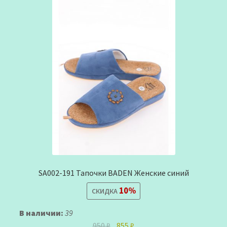
SA002-191 Тапочки BADEN Женские синий
10%
СКИДКА
В наличии:
39
Первоначальная
Текущая
950
₽
855
₽