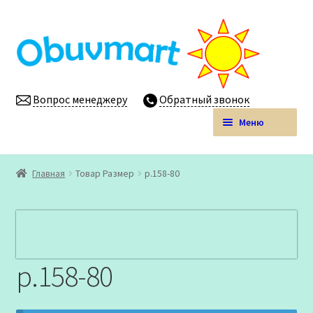
Перейти
Перейти
к
к
навигации
содержимому
Вопрос менеджеру
Обратный звонок
Меню
Obuvmart.pro | Детская обувь мелким оптом
Главная
Товар Размер
р.158-80
Магазин
Личный кабинет
р.158-80