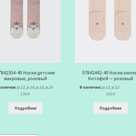
7842354-40 Носки детские
07842442-40 Носки хлоп
махровые, розовый
Котофей — розовый
наличии:
р.12, р.14, р.18, р.20
В наличии:
р.12, р.22
130
₽
150
₽
Подробнее
Подробнее