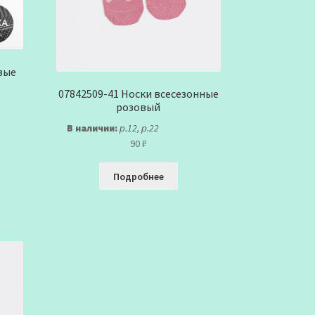
вые
07842509-41 Носки всесезонные
розовый
В наличии:
р.12, р.22
90
₽
Подробнее