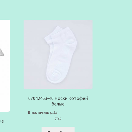
07042463-40 Носки Котофей
белые
В наличии:
р.12
70
₽
ие