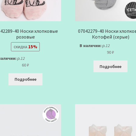
842289-40 Носки хлопковые
07042279-40 Носки хлопко
розовые
Котофей (серые)
В наличии:
р.12
15%
СКИДКА
90
₽
наличии:
р.12
60
₽
Подробнее
Подробнее