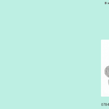
В 
0784