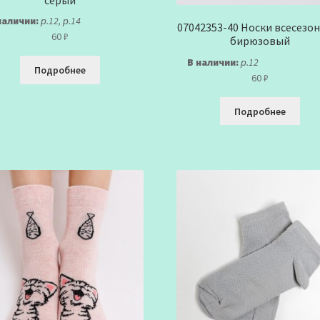
наличии:
р.12, р.14
07042353-40 Носки всесезо
60
₽
бирюзовый
В наличии:
р.12
Подробнее
60
₽
Подробнее