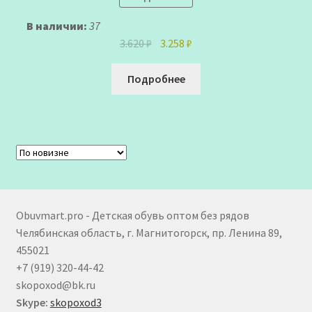
В наличии:
37
Первоначальная
Текущая
3.620
₽
3.258
₽
цена
цена:
составляла
3.258 ₽.
Подробнее
3.620 ₽.
Obuvmart.pro - Детская обувь оптом без рядов
Челябинская область, г. Магнитогорск, пр. Ленина 89,
455021
+7 (919) 320-44-42
skopoxod@bk.ru
Skype:
skopoxod3