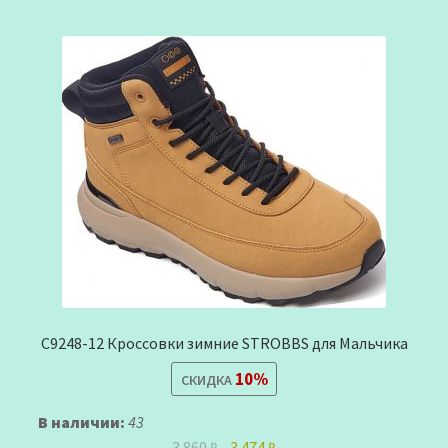
C9248-12 Кроссовки зимние STROBBS для Мальчика
10%
СКИДКА
В наличии:
43
Первоначальная
Текущая
3.860
₽
3.474
₽