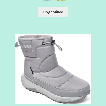
цена
цена:
составляла
3.474 ₽.
Подробнее
3.860 ₽.