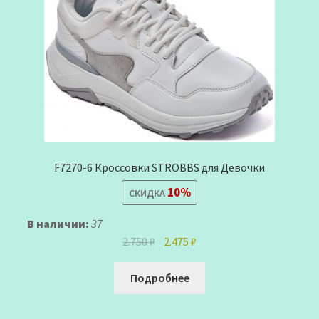
F7270-6 Кроссовки STROBBS для Девочки
10%
СКИДКА
В наличии:
37
Первоначальная
Текущая
2.750
₽
2.475
₽
цена
цена:
составляла
2.475 ₽.
Подробнее
2.750 ₽.