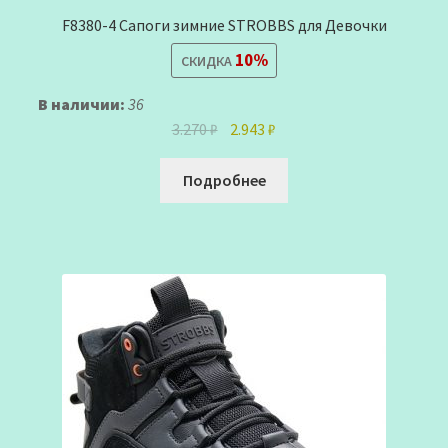
F8380-4 Сапоги зимние STROBBS для Девочки
10%
СКИДКА
В наличии:
36
Первоначальная
Текущая
3.270
₽
2.943
₽
цена
цена:
составляла
2.943 ₽.
Подробнее
3.270 ₽.