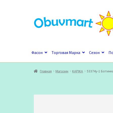
Перейти
Перейти
к
к
навигации
содержимому
Фасон
Торговая Марка
Сезон
П
Главная
Магазин
KAPIKA
53374у-1 Ботинк