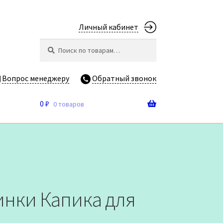
Личный кабинет
Искать:
Поиск
Вопрос менеджеру
Обратный звонок
0
₽
0 товаров
инки Капика для